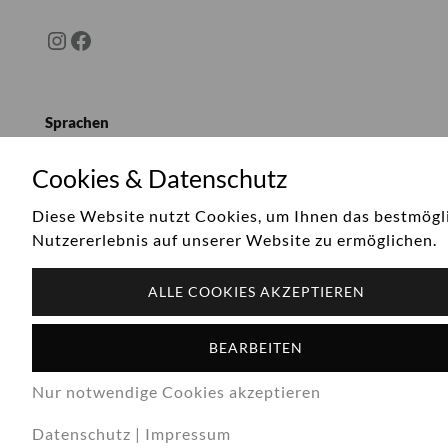
Instagram
Facebook
Sprachen
Deutsch
Cookies & Datenschutz
Diese Website nutzt Cookies, um Ihnen das bestmögl
Nutzererlebnis auf unserer Website zu ermöglichen.
ALLE COOKIES AKZEPTIEREN
BEARBEITEN
© 2026 Linz City Express - Stadtrundfahrten in Linz -
City Tours in Linz. All Rights Reserved.
Impressum
|
Powered by
www.mediaconcept.at
Nur notwendige Cookies akzeptieren
Datenschutz
|
Impressum